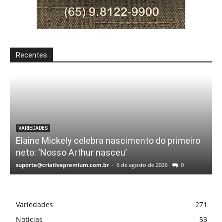
Recentes
VARIEDADES
Elaine Mickely celebra nascimento do primeiro
neto: ‘Nosso Arthur nasceu’
suporte@criativapremium.com.br
-
6 de agosto de 2026
0
Variedades
271
Noticias
53