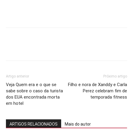
Artigo anterior
Próximo artigo
Veja Quem era e o que se
Filho e nora de Xanddy e Carla
sabe sobre o caso da turista
Perez celebram fim de
dos EUA encontrada morta
temporada fitness
em hotel
ARTIGOS RELACIONADOS
Mais do autor