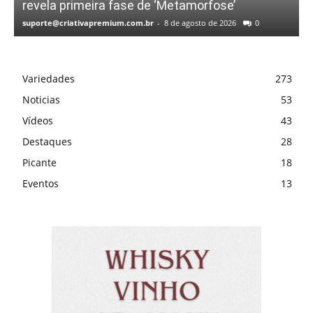
revela primeira fase de ‘Metamorfose’
suporte@criativapremium.com.br
-
8 de agosto de 2026
0
Variedades
273
Noticias
53
Vídeos
43
Destaques
28
Picante
18
Eventos
13