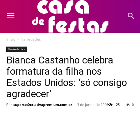
Início
Variedades
Variedades
Bianca Castanho celebra
formatura da filha nos
Estados Unidos: ‘só consigo
agradecer’
Por
suporte@criativapremium.com.br
-
3 de junho de 2026
125
0