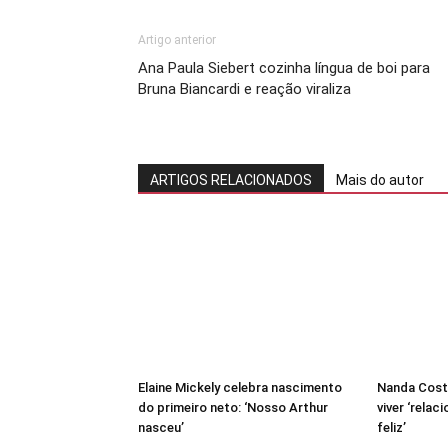
Artigo anterior
Ana Paula Siebert cozinha língua de boi para
Bruna Biancardi e reação viraliza
ARTIGOS RELACIONADOS
Mais do autor
Elaine Mickely celebra nascimento
Nanda Costa
do primeiro neto: ‘Nosso Arthur
viver ‘rela
nasceu’
feliz’