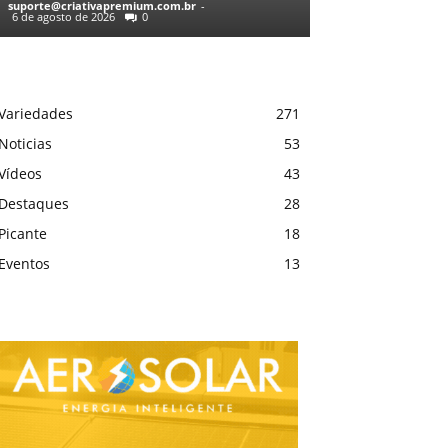
suporte@criativapremium.com.br
-
6 de agosto de 2026
0
Variedades
271
Noticias
53
Vídeos
43
Destaques
28
Picante
18
Eventos
13