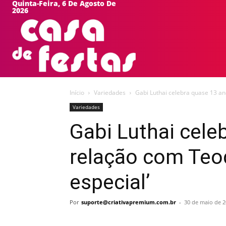
Quinta-Feira, 6 De Agosto De
2026
HOME
EVEN
Início
Variedades
Gabi Luthai celebra quase 13 an
Variedades
Gabi Luthai cele
relação com Teod
especial’
Por
suporte@criativapremium.com.br
-
30 de maio de 