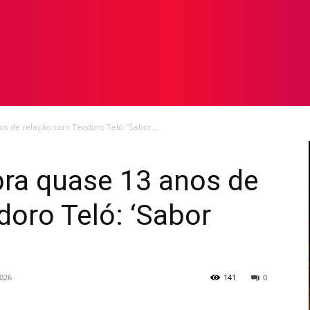
TOS
NOTICIAS
GALERIA DE FOTOS
VÍDEOS
os de relação com Teodoro Teló: ‘Sabor...
bra quase 13 anos de
oro Teló: ‘Sabor
2026
141
0