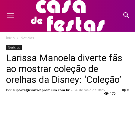
Início
Noticias
Noticias
Larissa Manoela diverte fãs
ao mostrar coleção de
orelhas da Disney: ‘Coleção’
Por
suporte@criativapremium.com.br
-
26 de maio de 2026
0
170