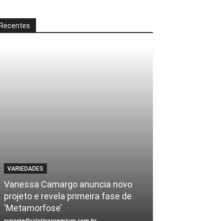
Recentes
VARIEDADES
Vanessa Camargo anuncia novo
projeto e revela primeira fase de
‘Metamorfose’
suporte@criativapremium.com.br
-