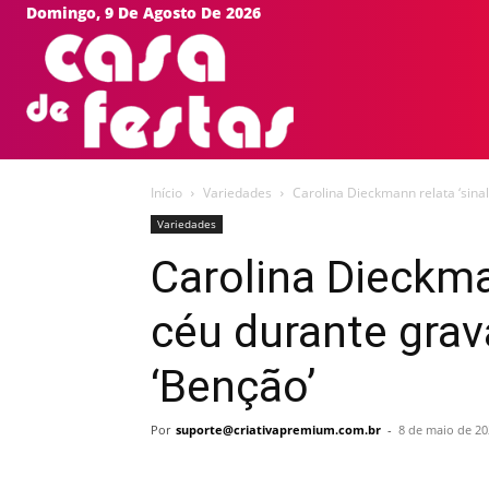
Domingo, 9 De Agosto De 2026
HOME
EVEN
Início
Variedades
Carolina Dieckmann relata ‘sina
Variedades
Carolina Dieckman
céu durante grav
‘Benção’
Por
suporte@criativapremium.com.br
-
8 de maio de 20