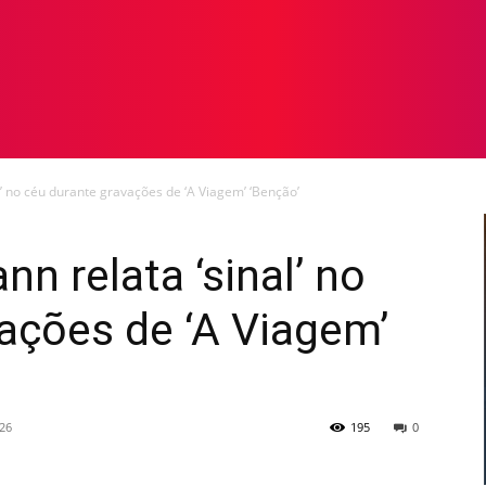
TOS
NOTICIAS
GALERIA DE FOTOS
VÍDEOS
l’ no céu durante gravações de ‘A Viagem’ ‘Benção’
n relata ‘sinal’ no
ações de ‘A Viagem’
26
195
0