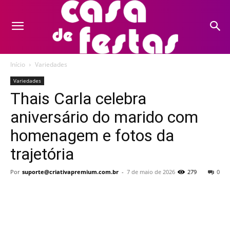
Início
Variedades
Variedades
Thais Carla celebra
aniversário do marido com
homenagem e fotos da
trajetória
Por
suporte@criativapremium.com.br
-
7 de maio de 2026
279
0