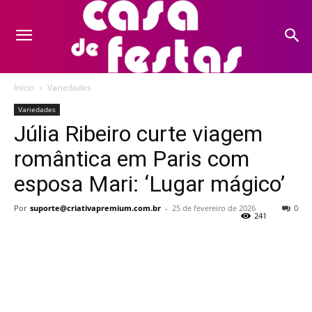
Início
Variedades
Variedades
Júlia Ribeiro curte viagem
romântica em Paris com
esposa Mari: ‘Lugar mágico’
Por
suporte@criativapremium.com.br
-
25 de fevereiro de 2026
0
241