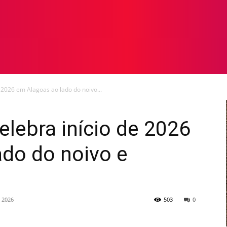
TOS
NOTICIAS
GALERIA DE FOTOS
VÍDEOS
 2026 em Alagoas ao lado do noivo...
elebra início de 2026
ado do noivo e
e 2026
503
0