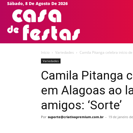
Sábado, 8 De Agosto De 2026
HOME
EVEN
Início
Variedades
Camila Pitanga celebra início de
Variedades
Camila Pitanga c
em Alagoas ao l
amigos: ‘Sorte’
Por
suporte@criativapremium.com.br
-
19 de janeiro d