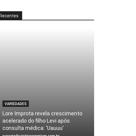
Recentes
VARIEDADES
Lore Improta revela crescimento
acelerado do filho Levi após
consulta médica: ‘Uauuu’
suporte@criativapremium.com.br
-