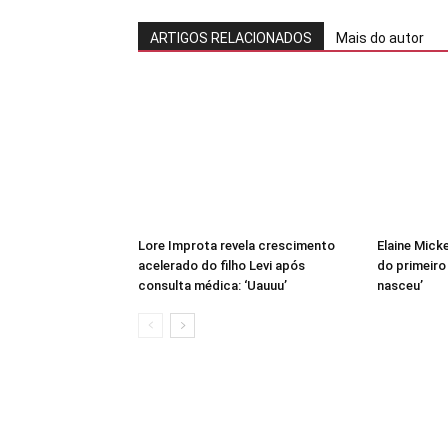
ARTIGOS RELACIONADOS
Mais do autor
Lore Improta revela crescimento
Elaine Mick
acelerado do filho Levi após
do primeiro
consulta médica: ‘Uauuu’
nasceu’