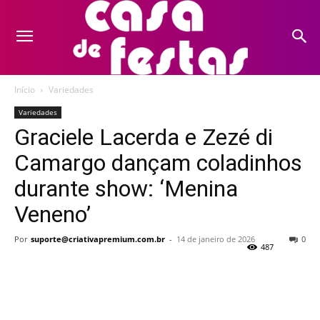
Início
Variedades
Variedades
Graciele Lacerda e Zezé di
Camargo dançam coladinhos
durante show: ‘Menina
Veneno’
Por
suporte@criativapremium.com.br
-
14 de janeiro de 2026
0
487