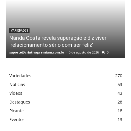
VARIEDADES
Nanda Costa revela superação e diz viver
‘relacionamento sério com ser feliz’
suporte@criativapremium.com.br
-
5 de agosto de 2026
0
Variedades
270
Noticias
53
Vídeos
43
Destaques
28
Picante
18
Eventos
13