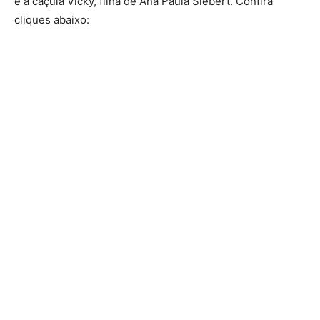
e a caçula Vicky, filha de Ana Paula Siebert. Confira
cliques abaixo: