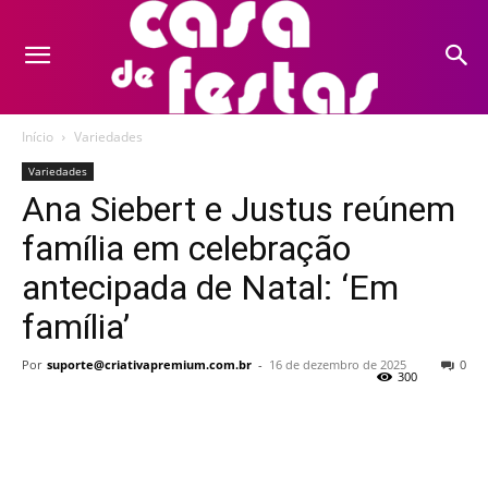
Início
Variedades
Variedades
Ana Siebert e Justus reúnem
família em celebração
antecipada de Natal: ‘Em
família’
Por
suporte@criativapremium.com.br
-
16 de dezembro de 2025
0
300