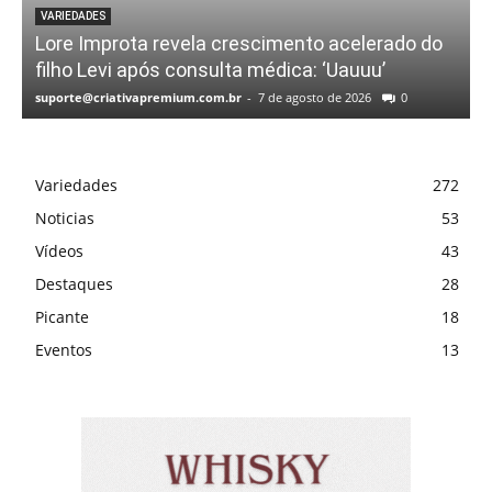
VARIEDADES
Lore Improta revela crescimento acelerado do
filho Levi após consulta médica: ‘Uauuu’
suporte@criativapremium.com.br
-
7 de agosto de 2026
0
Variedades
272
Noticias
53
Vídeos
43
Destaques
28
Picante
18
Eventos
13