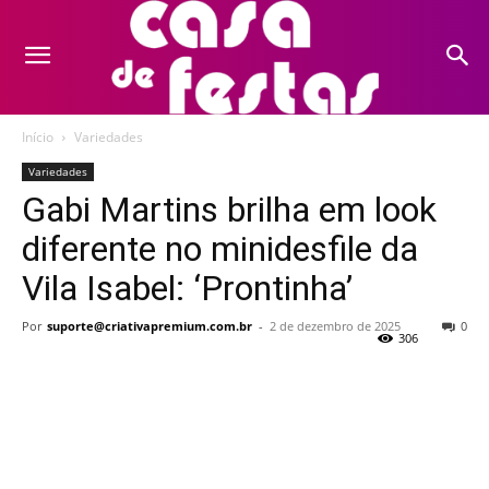
Início
Variedades
Variedades
Gabi Martins brilha em look
diferente no minidesfile da
Vila Isabel: ‘Prontinha’
Por
suporte@criativapremium.com.br
-
2 de dezembro de 2025
0
306