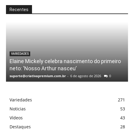
Recentes
VARIEDADES
Elaine Mickely celebra nascimento do primeiro
neto: ‘Nosso Arthur nasceu’
suporte@criativapremium.com.br
-
6 de agosto de 2026
0
Variedades
271
Noticias
53
Vídeos
43
Destaques
28