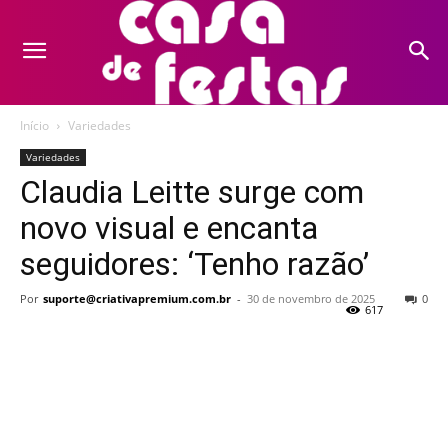
Início
Variedades
Variedades
Claudia Leitte surge com
novo visual e encanta
seguidores: ‘Tenho razão’
Por
suporte@criativapremium.com.br
-
30 de novembro de 2025
0
617