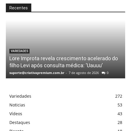
Recentes
VARIEDADES
Lore Improta revela crescimento acelerado do
filho Levi após consulta médica: ‘Uauuu’
suporte@criativapremium.com.br
-
7 de agosto de 2026
0
Variedades
272
Noticias
53
Vídeos
43
Destaques
28