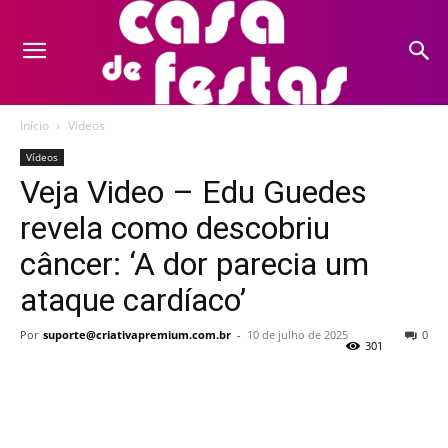
Início
Vídeos
Vídeos
Veja Video – Edu Guedes
revela como descobriu
câncer: ‘A dor parecia um
ataque cardíaco’
Por
suporte@criativapremium.com.br
-
10 de julho de 2025
0
301