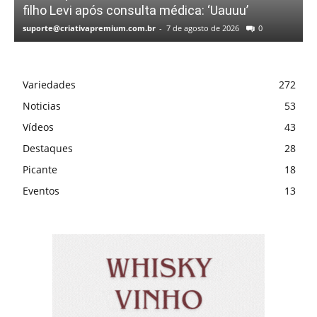
filho Levi após consulta médica: ‘Uauuu’
suporte@criativapremium.com.br
-
7 de agosto de 2026
0
Variedades
272
Noticias
53
Vídeos
43
Destaques
28
Picante
18
Eventos
13