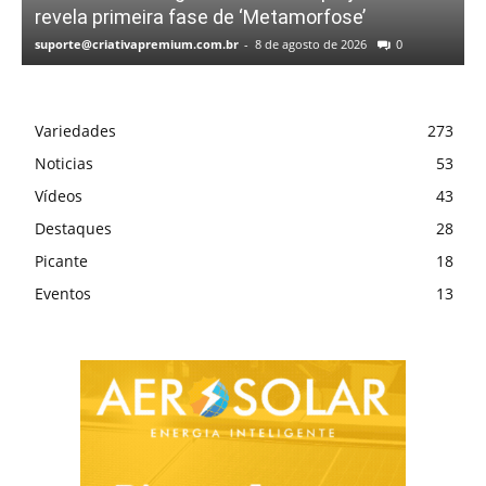
revela primeira fase de ‘Metamorfose’
suporte@criativapremium.com.br
-
8 de agosto de 2026
0
Variedades
273
Noticias
53
Vídeos
43
Destaques
28
Picante
18
Eventos
13