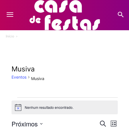
Início
Musiva
Eventos
Musiva
Eventos
Nenhum resultado encontrado.
Notice
Próximos
Nave
Pesquis
Procurar
Lista