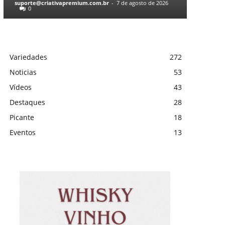
suporte@criativapremium.com.br
-
7 de agosto de 2026
0
Variedades
272
Noticias
53
Vídeos
43
Destaques
28
Picante
18
Eventos
13