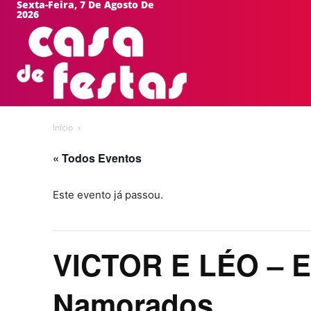
Sexta-Feira, 7 De Agosto De
2026
HOME
EVEN
Início
« Todos Eventos
Este evento já passou.
VICTOR E LÉO – E
Namorados