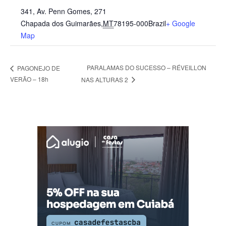
341, Av. Penn Gomes, 271
Chapada dos Guimarães
,
MT
78195-000
Brazil
+ Google
Map
PARALAMAS DO SUCESSO – RÉVEILLON
PAGONEJO DE
VERÃO – 18h
NAS ALTURAS 2