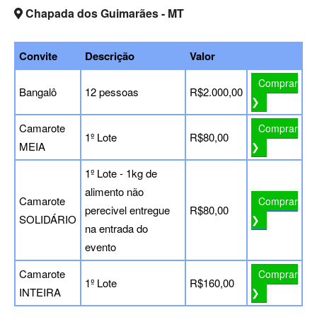
Chapada dos Guimarães - MT
Convite
Descrição
Valor
Comprar
Bangalô
12 pessoas
R$2.000,00
❯
Camarote
Comprar
1º Lote
R$80,00
MEIA
❯
1º Lote - 1kg de
alimento não
Camarote
Comprar
perecivel entregue
R$80,00
SOLIDÁRIO
❯
na entrada do
evento
Camarote
Comprar
1º Lote
R$160,00
INTEIRA
❯