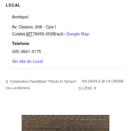
LOCAL
Amdepol
Av. Osasco, 208 - Cpa I
Cuiabá
,
MT
78055-055
Brazil
+ Google Map
Telefone
(65) 3641-3175
Ver site do Local
NA GAIOLA @ LA CREME
Celebration FlashBack “Tributo El Templo”
na Lua Morena
DJ ZOIO