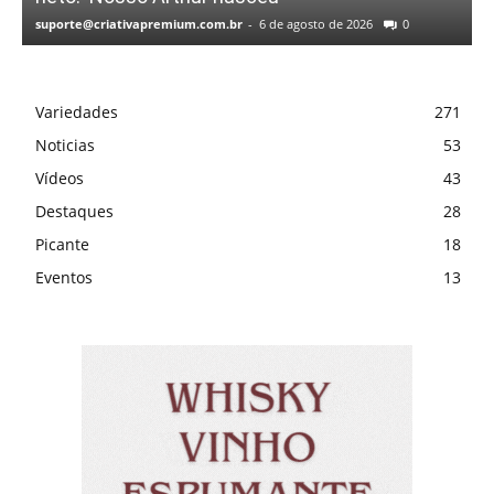
suporte@criativapremium.com.br
-
6 de agosto de 2026
0
Variedades
271
Noticias
53
Vídeos
43
Destaques
28
Picante
18
Eventos
13