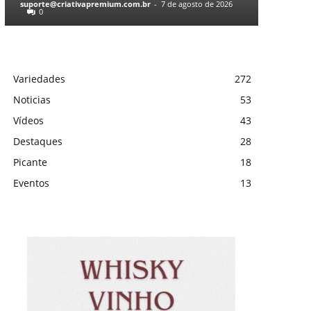
suporte@criativapremium.com.br
-
7 de agosto de 2026
0
Variedades
272
Noticias
53
Vídeos
43
Destaques
28
Picante
18
Eventos
13