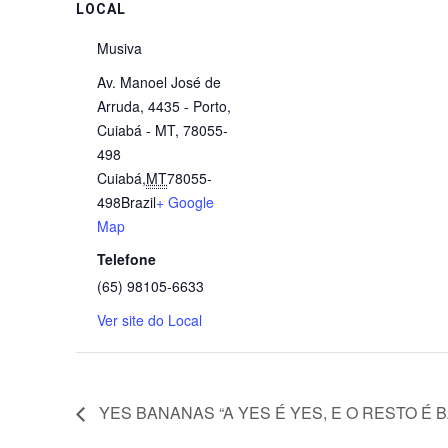
LOCAL
Musiva
Av. Manoel José de
Arruda, 4435 - Porto,
Cuiabá - MT, 78055-
498
Cuiabá
,
MT
78055-
498
Brazil
+ Google
Map
Telefone
(65) 98105-6633
Ver site do Local
YES BANANAS “A YES É YES, E O RESTO É B