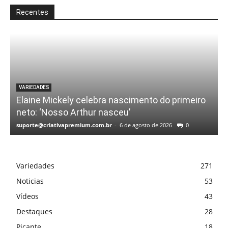
Recentes
VARIEDADES
Elaine Mickely celebra nascimento do primeiro
neto: ‘Nosso Arthur nasceu’
suporte@criativapremium.com.br
-
6 de agosto de 2026
0
Variedades
271
Noticias
53
Vídeos
43
Destaques
28
Picante
18