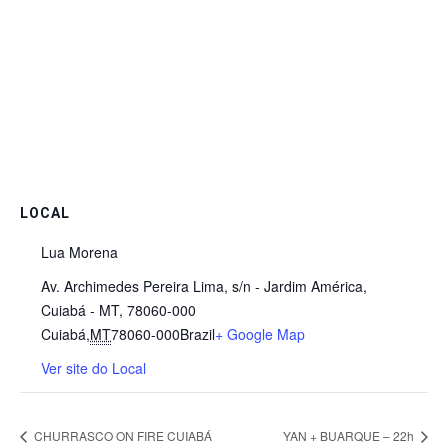
LOCAL
Lua Morena
Av. Archimedes Pereira Lima, s/n - Jardim América,
Cuiabá - MT, 78060-000
Cuiabá
,
MT
78060-000
Brazil
+ Google Map
Ver site do Local
CHURRASCO ON FIRE CUIABÁ
YAN + BUARQUE – 22h