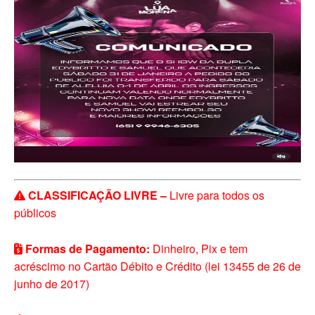
CLASSIFICAÇÃO LIVRE –
Livre para todos os
públicos
Formas de Pagamento:
Dinheiro, Pix e tem
acréscimo no Cartão Débito e Crédito (lei 13455 de 26 de
junho de 2017)