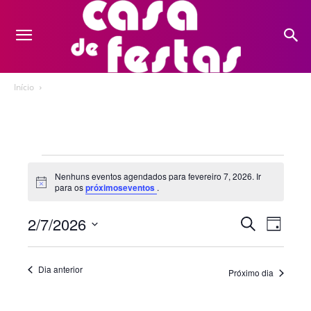
Início
Eventos
Nenhuns eventos agendados para fevereiro 7, 2026. Ir
Notice
para os
próximoseventos
.
for
fevereiro
2/7/2026
Nave
Pesquis
Procurar
Dia
eventos
do
Selecione
7,
e
a
visua
Dia anterior
Próximo dia
2026
navegaç
data.
Even
de