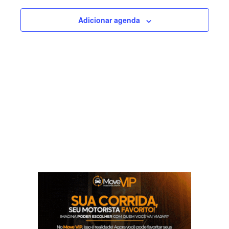
visuais
Adicionar agenda
de
Eventos