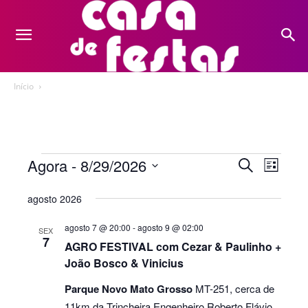
Início
Eventos
Agora
 - 
8/29/2026
Nave
Pesquis
Procurar
Lista
eventos
do
Selecione
e
agosto 2026
a
visua
navegaç
data.
Even
agosto 7 @ 20:00
-
agosto 9 @ 02:00
SEX
7
de
AGRO FESTIVAL com Cezar & Paulinho +
João Bosco & Vinicius
visuais
Parque Novo Mato Grosso
MT-251, cerca de
de
11km da Trincheira Engenheiro Roberto Flávio