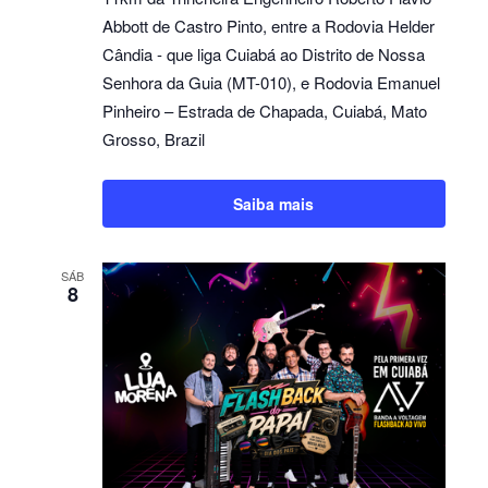
Eventos
Abbott de Castro Pinto, entre a Rodovia Helder
Cândia - que liga Cuiabá ao Distrito de Nossa
Senhora da Guia (MT-010), e Rodovia Emanuel
Pinheiro – Estrada de Chapada, Cuiabá, Mato
Grosso, Brazil
Saiba mais
SÁB
8