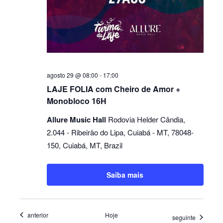
agosto 29 @ 08:00
-
17:00
LAJE FOLIA com Cheiro de Amor +
Monobloco 16H
Allure Music Hall
Rodovia Helder Cândia,
2.044 - Ribeirão do Lipa, Cuiabá - MT, 78048-
150, Cuiabá, MT, Brazil
Saiba mais
Eventos
anterior
Hoje
Eventos
seguinte